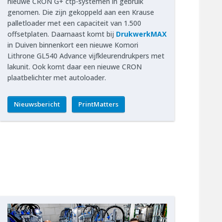
nieuwe CRON G+ ctp-systemen in gebruik
genomen. Die zijn gekoppeld aan een Krause
palletloader met een capaciteit van 1.500
offsetplaten. Daarnaast komt bij
DrukwerkMAX
in Duiven binnenkort een nieuwe Komori
Lithrone GL540 Advance vijfkleurendrukpers met
lakunit. Ook komt daar een nieuwe CRON
plaatbelichter met autoloader.
Nieuwsbericht
PrintMatters