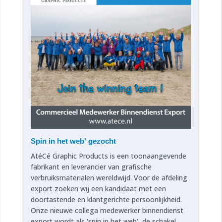
Spin in het web' gezocht
AtéCé Graphic Products is een toonaangevende
fabrikant en leverancier van grafische
verbruiksmaterialen wereldwijd. Voor de afdeling
export zoeken wij een kandidaat met een
doortastende en klantgerichte persoonlijkheid.
Onze nieuwe collega medewerker binnendienst
export wordt als 'spin in het web', de schakel