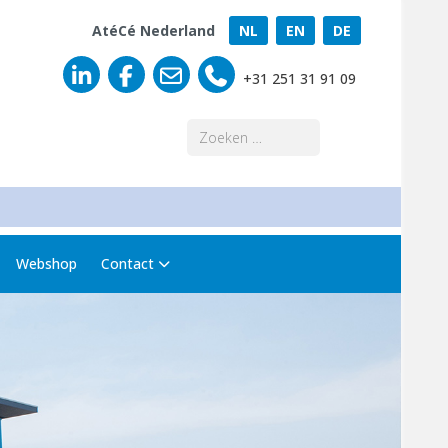
AtéCé Nederland
NL
EN
DE
+31 251 31 91 09
Zoeken
Webshop
Contact