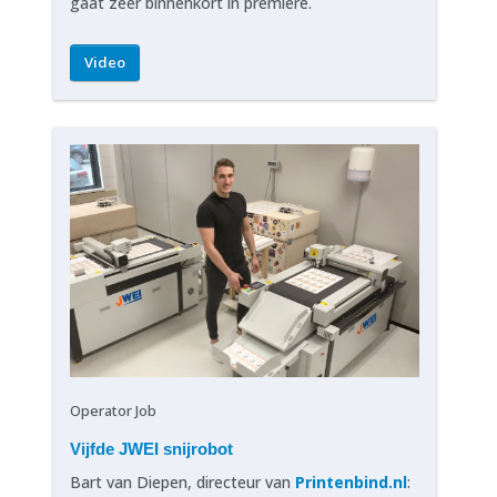
gaat zeer binnenkort in première.
Video
Operator Job
Vijfde JWEI snijrobot
Bart van Diepen, directeur van
Printenbind.nl
: