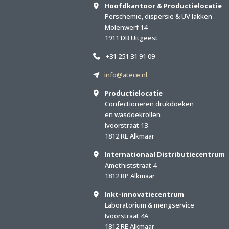
Hoofdkantoor & Productielocatie
Perschemie, dispersie & UV lakken
Molenwerf 14
1911 DB Uitgeest
+31 251 31 91 09
info@atece.nl
Productielocatie
Confectioneren drukdoeken
en wasdoekrollen
Ivoorstraat 13
1812 RE Alkmaar
Internationaal Distributiecentrum
Amethiststraat 4
1812 RP Alkmaar
Inkt-innovatiecentrum
Laboratorium & mengservice
Ivoorstraat 4A
1812 RE Alkmaar