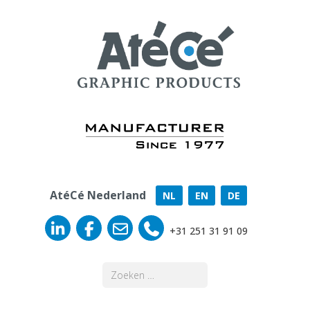
AtéCé Nederland
NL
EN
DE
+31 251 31 91 09
Zoeken