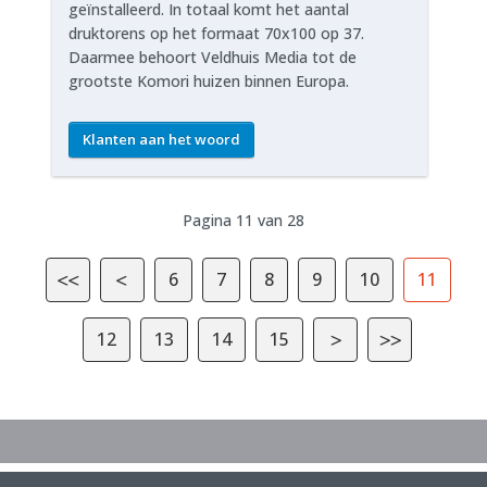
geïnstalleerd. In totaal komt het aantal
druktorens op het formaat 70x100 op 37.
Daarmee behoort Veldhuis Media tot de
grootste Komori huizen binnen Europa.
Klanten aan het woord
Pagina 11 van 28
6
7
8
9
10
11
12
13
14
15