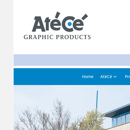
Home
AtéCé
Pr