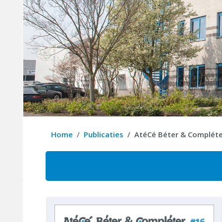
Home
Publicaties
AtéCé Béter & Compléte