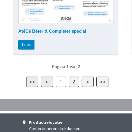
AtéCé Béter & Compléter special
Lees
Pagina 1 van 2
1
2
Productielocatie
Confectioneren drukdoeken