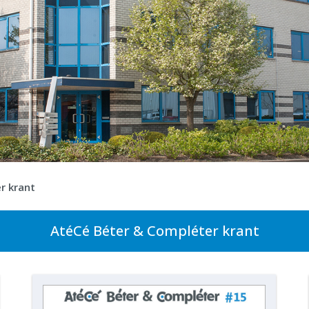
r krant
AtéCé Béter & Compléter krant