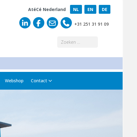
AtéCé Nederland
NL
EN
DE
+31 251 31 91 09
Zoeken
Webshop
Contact