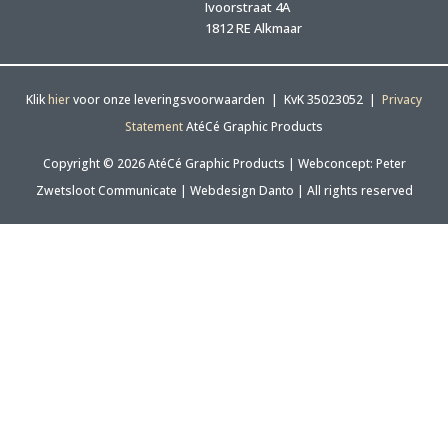
Ivoorstraat 4A
1812 RE Alkmaar
Klik
hier
voor onze leveringsvoorwaarden | KvK 35023052 |
Privacy
Statement
AtéCé Graphic Products
Copyright © 2026 AtéCé Graphic Products |
Webconcept: Peter
Zwetsloot Communicate
|
Webdesign Danto
| All rights reserved