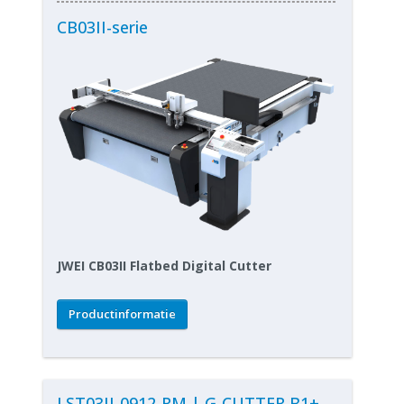
CB03II-serie
JWEI CB03II Flatbed Digital Cutter
Productinformatie
LST03II-0912-RM | G-CUTTER B1+