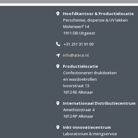
Hoofdkantoor & Productielocatie
Perschemie, dispersie & UV lakken
Molenwerf 14
1911 DB Uitgeest
+31 251 31 91 09
info@atece.nl
Productielocatie
Confectioneren drukdoeken
en wasdoekrollen
Ivoorstraat 13
1812 RE Alkmaar
Internationaal Distributiecentrum
Amethiststraat 4
1812 RP Alkmaar
Inkt-innovatiecentrum
Laboratorium & mengservice