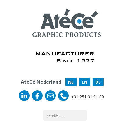
AtéCé Nederland
NL
EN
DE
+31 251 31 91 09
Zoeken