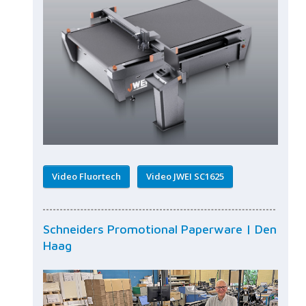
Video Fluortech
Video JWEI SC1625
Schneiders Promotional Paperware | Den
Haag