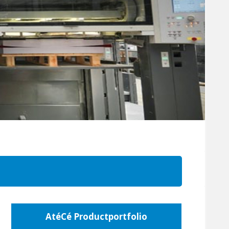
AtéCé Productportfolio