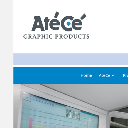
Home
AtéCé
Pr