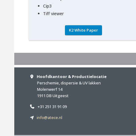
Cip3
Tiff viewer
K2 White Paper
Hoofdkantoor & Productielocatie
Perschemie, dispersie & UV lakken
Molenwerf 14
1911 DB Uitgeest
+31 251 31 91 09
info@atece.nl