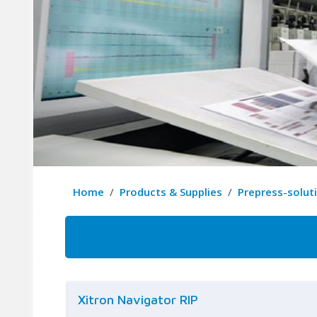
Home
Products & Supplies
Prepress-solut
Xitron Navigator RIP