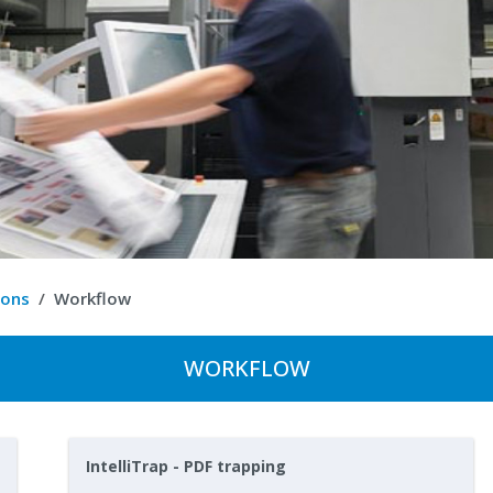
ions
Workflow
WORKFLOW
IntelliTrap - PDF trapping