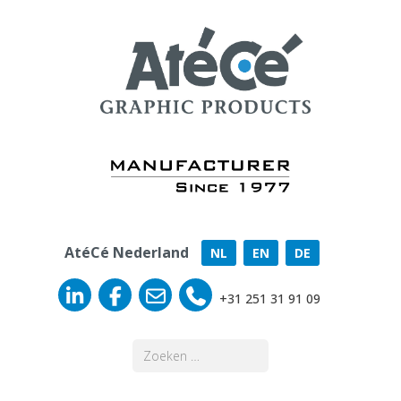
AtéCé Nederland
NL
EN
DE
+31 251 31 91 09
Zoeken