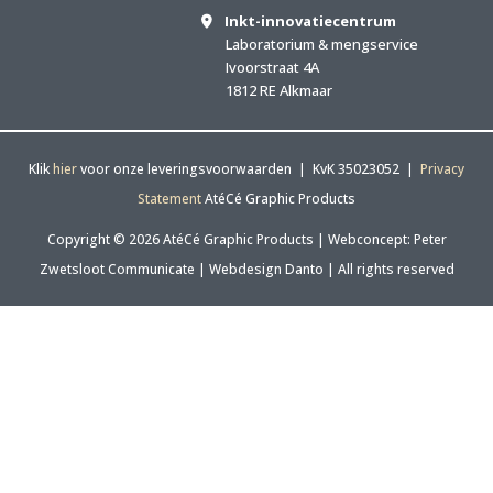
Inkt-innovatiecentrum
Laboratorium & mengservice
Ivoorstraat 4A
1812 RE Alkmaar
Klik
hier
voor onze leveringsvoorwaarden | KvK 35023052 |
Privacy
Statement
AtéCé Graphic Products
Copyright © 2026 AtéCé Graphic Products |
Webconcept: Peter
Zwetsloot Communicate
|
Webdesign Danto
| All rights reserved