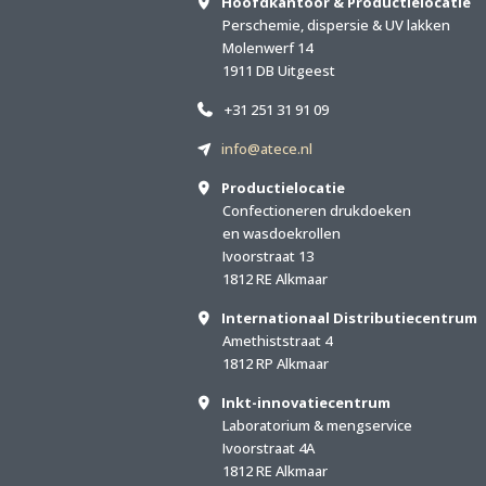
Hoofdkantoor & Productielocatie
Perschemie, dispersie & UV lakken
Molenwerf 14
1911 DB Uitgeest
+31 251 31 91 09
info@atece.nl
Productielocatie
Confectioneren drukdoeken
en wasdoekrollen
Ivoorstraat 13
1812 RE Alkmaar
Internationaal Distributiecentrum
Amethiststraat 4
1812 RP Alkmaar
Inkt-innovatiecentrum
Laboratorium & mengservice
Ivoorstraat 4A
1812 RE Alkmaar