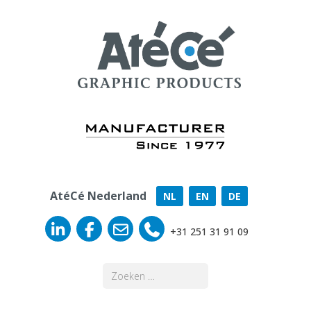
AtéCé Nederland
NL
EN
DE
+31 251 31 91 09
Zoeken