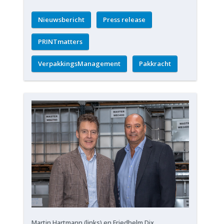
Nieuwsbericht
Press release
PRINTmatters
VerpakkingsManagement
Pakkracht
Martin Hartmann (links) en Friedhelm Dix