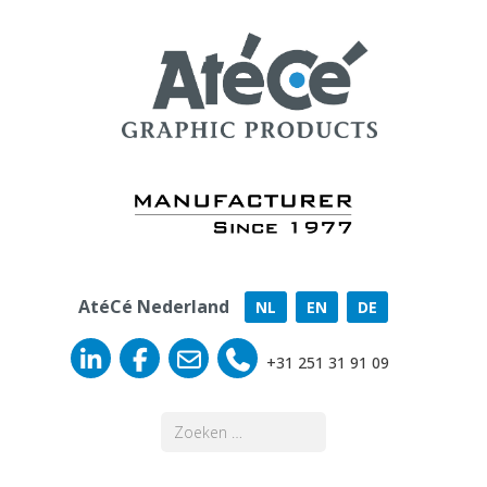
AtéCé Nederland
NL
EN
DE
+31 251 31 91 09
Zoeken