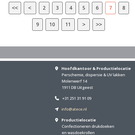
2
3
4
5
6
7
8
9
10
11
Hoofdkantoor & Productielocatie
Perschemie, dispersie & UV lakken
Molenwerf 14
1911 DB Uitgeest
+31 251 31 91 09
info@atece.nl
Productielocatie
Confectioneren drukdoeken
en wasdoekrollen