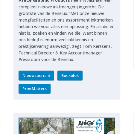
AtéCé Graphic Products
heeft in Alkmaar een
compleet nieuwe inktmengerij ingericht. De
grootste van de Benelux. ‘Met onze nieuwe
mengfaciliteiten en ons assortiment inktmerken
hebben we voor alles een oplossing. En als die er
niet is, zoeken en vinden we die. Want binnen
ons bedrijf is enorm veel inktkennis en
praktijkervaring aanwezig’, zegt Tom Kerssens,
Technical Director & Key Accountmanager
Pressroom voor de Benelux.
Nieuwsbericht
Boekblok
PrintMatters