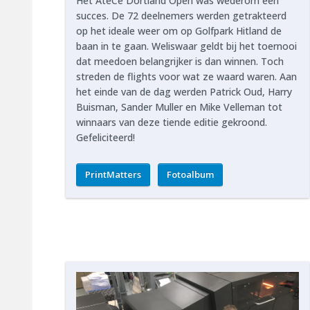
Het AtéCé Dortland Open was wederom een
succes. De 72 deelnemers werden getrakteerd
op het ideale weer om op Golfpark Hitland de
baan in te gaan. Weliswaar geldt bij het toernooi
dat meedoen belangrijker is dan winnen. Toch
streden de flights voor wat ze waard waren. Aan
het einde van de dag werden Patrick Oud, Harry
Buisman, Sander Muller en Mike Velleman tot
winnaars van deze tiende editie gekroond.
Gefeliciteerd!
PrintMatters
Fotoalbum