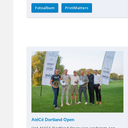
Fotoalbum
PrintMatters
AtéCé Dortland Open