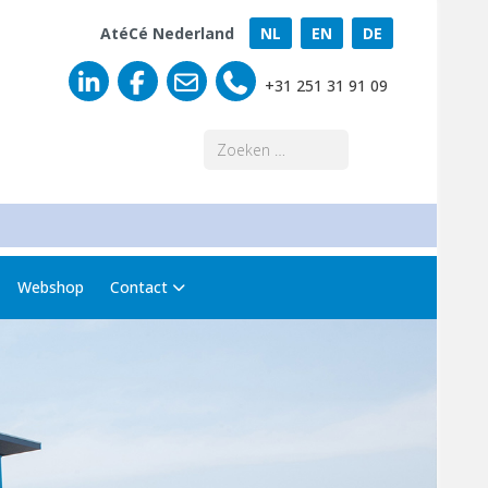
AtéCé Nederland
NL
EN
DE
+31 251 31 91 09
Zoeken
Webshop
Contact