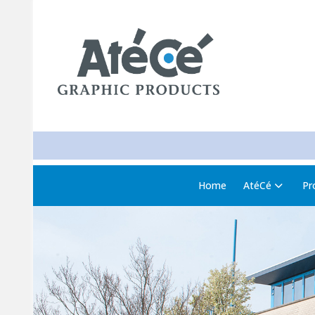
Home
AtéCé
Pr