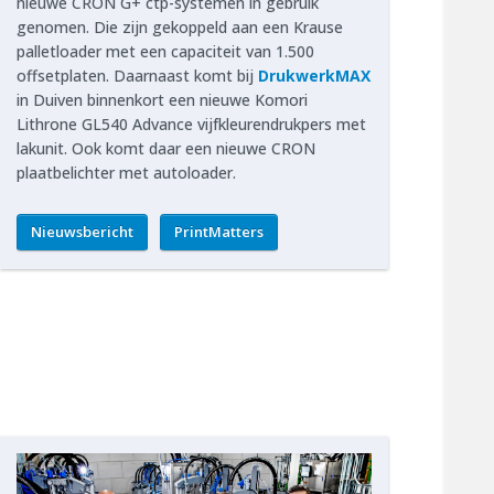
nieuwe CRON G+ ctp-systemen in gebruik
genomen. Die zijn gekoppeld aan een Krause
palletloader met een capaciteit van 1.500
offsetplaten. Daarnaast komt bij
DrukwerkMAX
in Duiven binnenkort een nieuwe Komori
Lithrone GL540 Advance vijfkleurendrukpers met
lakunit. Ook komt daar een nieuwe CRON
plaatbelichter met autoloader.
Nieuwsbericht
PrintMatters