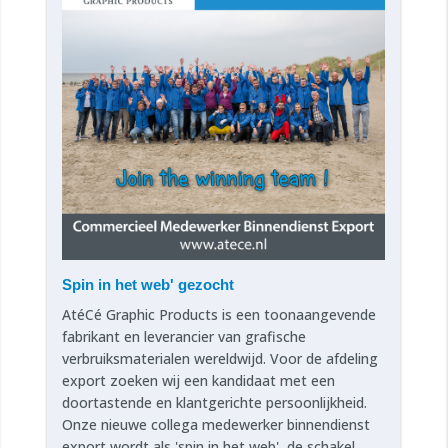
Spin in het web' gezocht
AtéCé Graphic Products is een toonaangevende
fabrikant en leverancier van grafische
verbruiksmaterialen wereldwijd. Voor de afdeling
export zoeken wij een kandidaat met een
doortastende en klantgerichte persoonlijkheid.
Onze nieuwe collega medewerker binnendienst
export wordt als 'spin in het web', de schakel