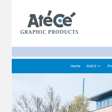
Home
AtéCé
Pr