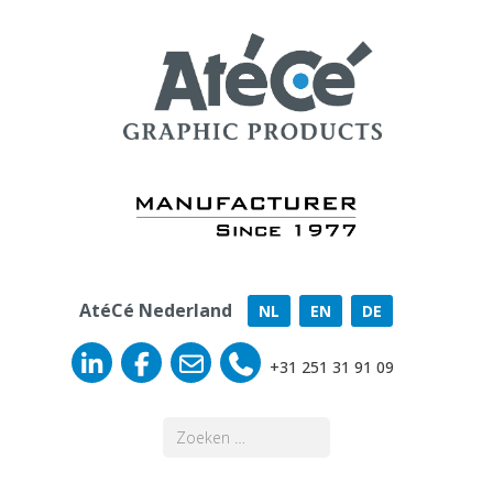
AtéCé Nederland
NL
EN
DE
+31 251 31 91 09
Zoeken