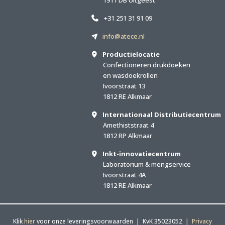
+31 251 31 91 09
info@atece.nl
Productielocatie
Confectioneren drukdoeken
en wasdoekrollen
Ivoorstraat 13
1812 RE Alkmaar
Internationaal Distributiecentrum
Amethiststraat 4
1812 RP Alkmaar
Inkt-innovatiecentrum
Laboratorium & mengservice
Ivoorstraat 4A
1812 RE Alkmaar
Klik
hier
voor onze leveringsvoorwaarden | KvK 35023052 |
Privacy