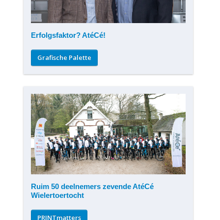
Erfolgsfaktor? AtéCé!
Grafische Palette
Ruim 50 deelnemers zevende AtéCé
Wielertoertocht
PRINTmatters