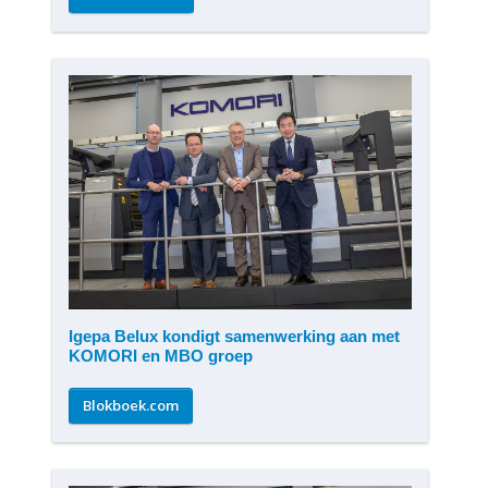
Igepa Belux kondigt samenwerking aan met
KOMORI en MBO groep
Blokboek.com