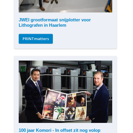
JWEI grootformaat snijplotter voor
Lithografen in Haarlem
PRINTmatters
100 jaar Komori - In offset zit nog volop