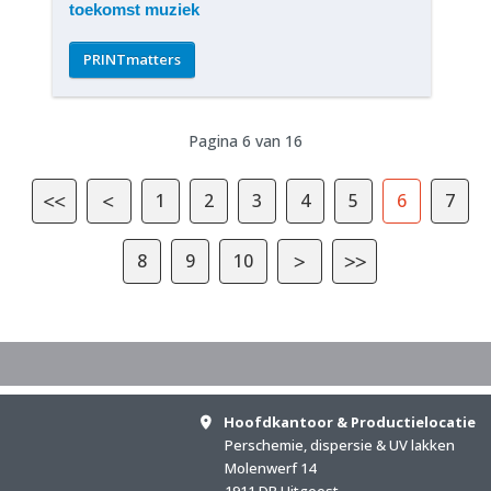
toekomst muziek
PRINTmatters
Pagina 6 van 16
1
2
3
4
5
6
7
8
9
10
Hoofdkantoor & Productielocatie
Perschemie, dispersie & UV lakken
Molenwerf 14
1911 DB Uitgeest