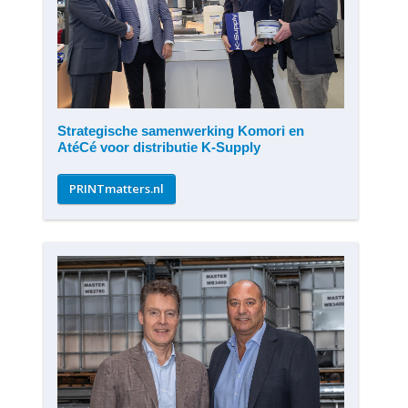
Strategische samenwerking Komori en
AtéCé voor distributie K-Supply
PRINTmatters.nl