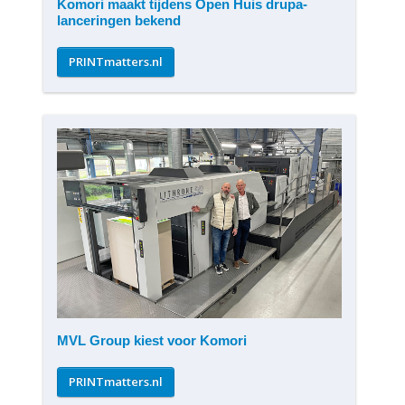
Komori maakt tijdens Open Huis drupa-
lanceringen bekend
PRINTmatters.nl
MVL Group kiest voor Komori
PRINTmatters.nl