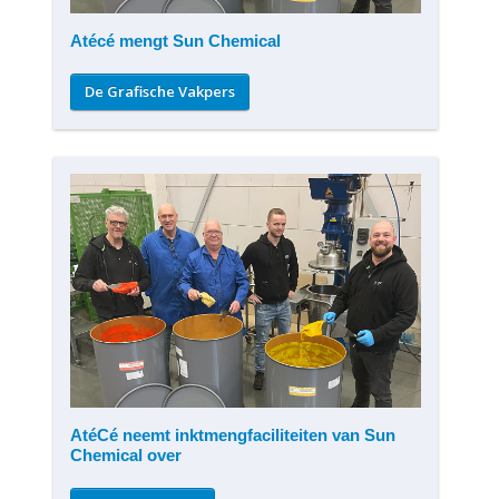
Atécé mengt Sun Chemical
De Grafische Vakpers
AtéCé neemt inktmengfaciliteiten van Sun
Chemical over