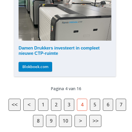
Damen Drukkers investeert in compleet
nieuwe CTP-ruimte
Blokboek.com
Pagina 4 van 16
1
2
3
4
5
6
7
8
9
10