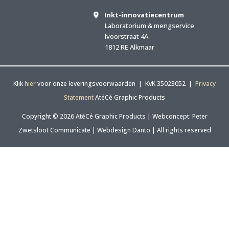
Inkt-innovatiecentrum
Laboratorium & mengservice
Ivoorstraat 4A
1812 RE Alkmaar
Klik
hier
voor onze leveringsvoorwaarden | KvK 35023052 |
Privacy
Statement
AtéCé Graphic Products
Copyright © 2026 AtéCé Graphic Products |
Webconcept: Peter
Zwetsloot Communicate
|
Webdesign Danto
| All rights reserved