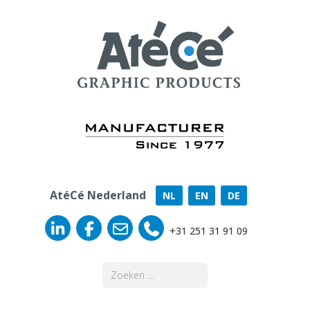
AtéCé Nederland
NL
EN
DE
+31 251 31 91 09
Zoeken