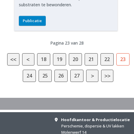
substraten te bewonderen.
Publicatie
Pagina 23 van 28
18
19
20
21
22
23
24
25
26
27
Hoofdkantoor & Productielocatie
Perschemie, dispersie & UV lakken
Molenwerf 14