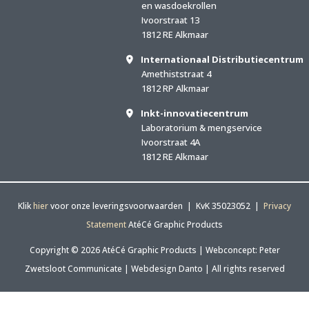
en wasdoekrollen
Ivoorstraat 13
1812 RE Alkmaar
Internationaal Distributiecentrum
Amethiststraat 4
1812 RP Alkmaar
Inkt-innovatiecentrum
Laboratorium & mengservice
Ivoorstraat 4A
1812 RE Alkmaar
Klik
hier
voor onze leveringsvoorwaarden | KvK 35023052 |
Privacy
Statement
AtéCé Graphic Products
Copyright © 2026 AtéCé Graphic Products |
Webconcept: Peter
Zwetsloot Communicate
|
Webdesign Danto
| All rights reserved