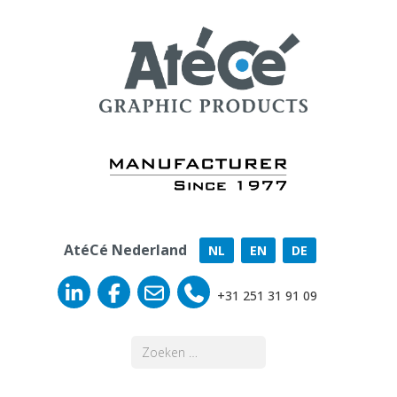
AtéCé Nederland
NL
EN
DE
+31 251 31 91 09
Zoeken