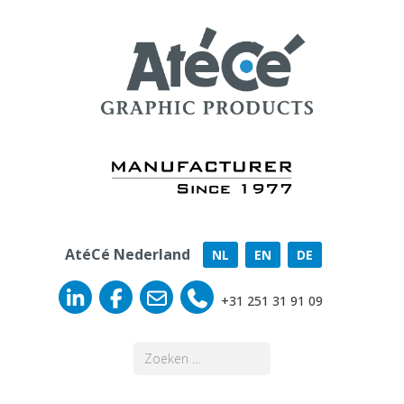
AtéCé Nederland
NL
EN
DE
+31 251 31 91 09
Zoeken