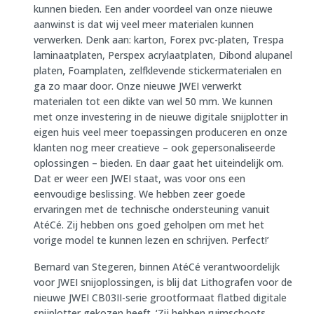
kunnen bieden. Een ander voordeel van onze nieuwe
aanwinst is dat wij veel meer materialen kunnen
verwerken. Denk aan: karton, Forex pvc-platen, Trespa
laminaatplaten, Perspex acrylaatplaten, Dibond alupanel
platen, Foamplaten, zelfklevende stickermaterialen en
ga zo maar door. Onze nieuwe JWEI verwerkt
materialen tot een dikte van wel 50 mm. We kunnen
met onze investering in de nieuwe digitale snijplotter in
eigen huis veel meer toepassingen produceren en onze
klanten nog meer creatieve – ook gepersonaliseerde
oplossingen – bieden. En daar gaat het uiteindelijk om.
Dat er weer een JWEI staat, was voor ons een
eenvoudige beslissing. We hebben zeer goede
ervaringen met de technische ondersteuning vanuit
AtéCé. Zij hebben ons goed geholpen om met het
vorige model te kunnen lezen en schrijven. Perfect!’
Bernard van Stegeren, binnen AtéCé verantwoordelijk
voor JWEI snijoplossingen, is blij dat Lithografen voor de
nieuwe JWEI CB03II-serie grootformaat flatbed digitale
snijplotter gekozen heeft. ‘Zij hebben ruimschoots