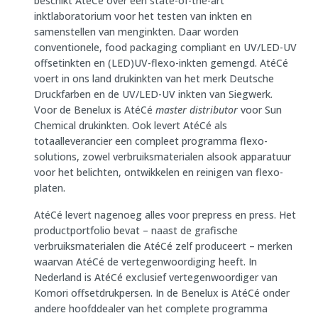
beschikt AtéCé over een state-of-the-art
inktlaboratorium voor het testen van inkten en
samenstellen van menginkten. Daar worden
conventionele, food packaging compliant en UV/LED-UV
offsetinkten en (LED)UV-flexo-inkten gemengd. AtéCé
voert in ons land drukinkten van het merk Deutsche
Druckfarben en de UV/LED-UV inkten van Siegwerk.
Voor de Benelux is AtéCé
master distributor
voor Sun
Chemical drukinkten. Ook levert AtéCé als
totaalleverancier een compleet programma flexo-
solutions, zowel verbruiksmaterialen alsook apparatuur
voor het belichten, ontwikkelen en reinigen van flexo-
platen.
AtéCé levert nagenoeg alles voor prepress en press. Het
productportfolio bevat – naast de grafische
verbruiksmaterialen die AtéCé zelf produceert – merken
waarvan AtéCé de vertegenwoordiging heeft. In
Nederland is AtéCé exclusief vertegenwoordiger van
Komori offsetdrukpersen. In de Benelux is AtéCé onder
andere hoofddealer van het complete programma