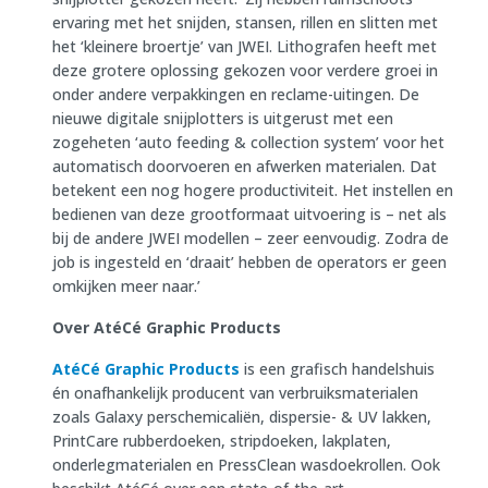
ervaring met het snijden, stansen, rillen en slitten met
het ‘kleinere broertje’ van JWEI. Lithografen heeft met
deze grotere oplossing gekozen voor verdere groei in
onder andere verpakkingen en reclame-uitingen. De
nieuwe digitale snijplotters is uitgerust met een
zogeheten ‘auto feeding & collection system’ voor het
automatisch doorvoeren en afwerken materialen. Dat
betekent een nog hogere productiviteit. Het instellen en
bedienen van deze grootformaat uitvoering is – net als
bij de andere JWEI modellen – zeer eenvoudig. Zodra de
job is ingesteld en ‘draait’ hebben de operators er geen
omkijken meer naar.’
Over AtéCé Graphic Products
AtéCé Graphic Products
is een grafisch handelshuis
én onafhankelijk producent van verbruiksmaterialen
zoals Galaxy perschemicaliën, dispersie- & UV lakken,
PrintCare rubberdoeken, stripdoeken, lakplaten,
onderlegmaterialen en PressClean wasdoekrollen. Ook