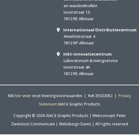
en wasdoekrollen
Ivoorstraat 13
1812 RE Alkmaar
Internationaal Distributiecentrum
Amethiststraat 4
1812 RP Alkmaar
Inkt-innovatiecentrum
Laboratorium & mengservice
Ivoorstraat 4A
1812 RE Alkmaar
Klik
hier
voor onze leveringsvoorwaarden | KvK 35023052 |
Privacy
Statement
AtéCé Graphic Products
Copyright © 2026 AtéCé Graphic Products |
Webconcept: Peter
Zwetsloot Communicate
|
Webdesign Danto
| All rights reserved