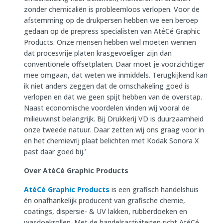
zonder chemicaliën is probleemloos verlopen. Voor de
afstemming op de drukpersen hebben we een beroep
gedaan op de prepress specialisten van AtéCé Graphic
Products. Onze mensen hebben wel moeten wennen
dat procesvrije platen krasgevoeliger zijn dan
conventionele offsetplaten. Daar moet je voorzichtiger
mee omgaan, dat weten we inmiddels. Terugkijkend kan
ik niet anders zeggen dat de omschakeling goed is
verlopen en dat we geen spijt hebben van de overstap.
Naast economische voordelen vinden wij vooral de
milieuwinst belangrijk. Bij Drukkerij VD is duurzaamheid
onze tweede natuur. Daar zetten wij ons graag voor in
en het chemievrij plaat belichten met Kodak Sonora X
past daar goed bij.’
Over AtéCé Graphic Products
AtéCé Graphic Products
is een grafisch handelshuis
én onafhankelijk producent van grafische chemie,
coatings, dispersie- & UV lakken, rubberdoeken en
wasdoekrollen. Met de handelsactiviteiten richt AtéCé