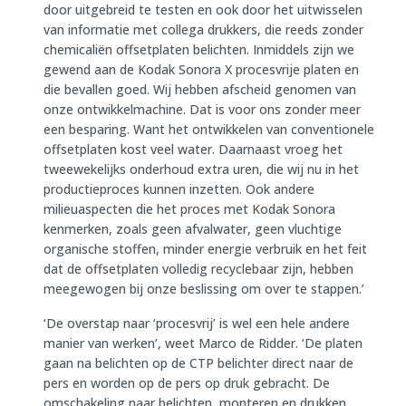
door uitgebreid te testen en ook door het uitwisselen
van informatie met collega drukkers, die reeds zonder
chemicaliën offsetplaten belichten. Inmiddels zijn we
gewend aan de Kodak Sonora X procesvrije platen en
die bevallen goed. Wij hebben afscheid genomen van
onze ontwikkelmachine. Dat is voor ons zonder meer
een besparing. Want het ontwikkelen van conventionele
offsetplaten kost veel water. Daarnaast vroeg het
tweewekelijks onderhoud extra uren, die wij nu in het
productieproces kunnen inzetten. Ook andere
milieuaspecten die het proces met Kodak Sonora
kenmerken, zoals geen afvalwater, geen vluchtige
organische stoffen, minder energie verbruik en het feit
dat de offsetplaten volledig recyclebaar zijn, hebben
meegewogen bij onze beslissing om over te stappen.’
‘De overstap naar ‘procesvrij’ is wel een hele andere
manier van werken’, weet Marco de Ridder. ‘De platen
gaan na belichten op de CTP belichter direct naar de
pers en worden op de pers op druk gebracht. De
omschakeling naar belichten, monteren en drukken