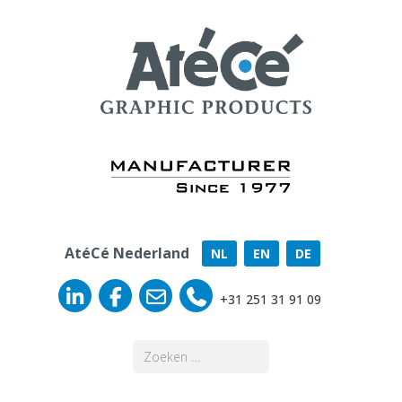
AtéCé Nederland
NL
EN
DE
+31 251 31 91 09
Zoeken