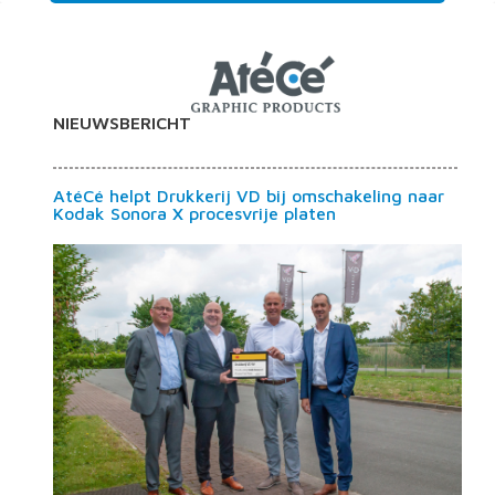
NIEUWSBERICHT
AtéCé helpt Drukkerij VD bij omschakeling naar
Kodak Sonora X procesvrije platen