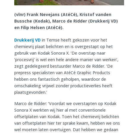
(vlnr) Frank Nevejans (AtéCé), Kristof vanden
Bussche (Kodak), Marco de Ridder (Drukkerij VD)
en Filip Helsen (AtéCé).
Drukkerij VD
in Temse heeft gekozen voor het
chemievrij plaat belichten en is overgestapt op het
gebruik van Kodak Sonora X. ‘De overstap naar
‘procesvrij’ is wel een hele andere manier van werken’,
zegt gedelegeerd bestuurder Marco de Ridder. ‘De
prepress specialisten van AtéCé Graphic Products
hebben ons fantastisch geholpen, waardoor de
omschakeling vrijwel zonder productieverlies heeft
plaatsgevonden.’
Marco de Ridder: ‘Voordat we overstapten op Kodak
Sonora X werkten wij hier al met conventionele
offsetplaten van Kodak. Toen het chemievrij belichten
van offsetplaten hier ter sprake kwam, hebben we ons
wel moeten laten overtuigen. Dat hebben we gedaan