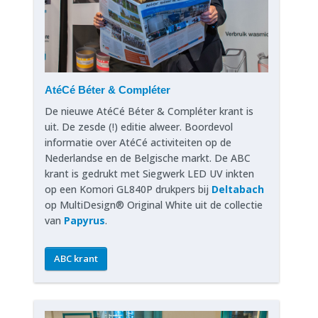
AtéCé Béter & Compléter
De nieuwe AtéCé Béter & Compléter krant is
uit. De zesde (!) editie alweer. Boordevol
informatie over AtéCé activiteiten op de
Nederlandse en de Belgische markt. De ABC
krant is gedrukt met Siegwerk LED UV inkten
op een Komori GL840P drukpers bij
Deltabach
op MultiDesign® Original White uit de collectie
van
Papyrus
.
ABC krant