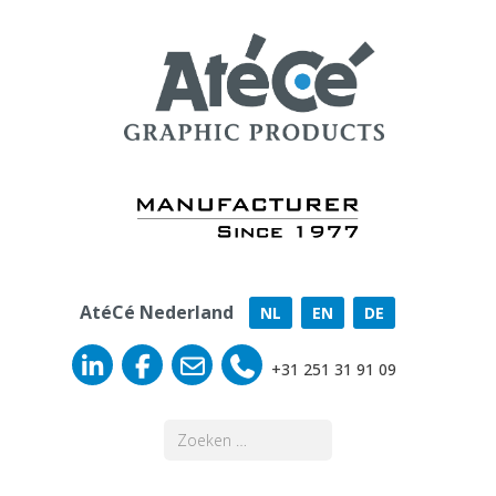
AtéCé Nederland
NL
EN
DE
+31 251 31 91 09
Zoeken