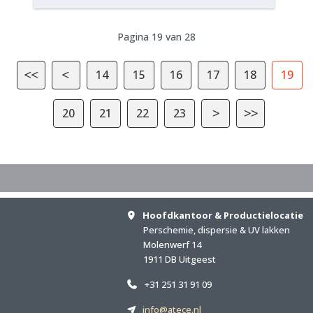
Pagina 19 van 28
14
15
16
17
18
19
20
21
22
23
Hoofdkantoor & Productielocatie
Perschemie, dispersie & UV lakken
Molenwerf 14
1911 DB Uitgeest
+31 251 31 91 09
info@atece.nl