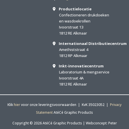
Productielocatie
Confectioneren drukdoeken
en wasdoekrollen
Ivoorstraat 13
1812 RE Alkmaar
Internationaal Distributiecentrum
Amethiststraat 4
1812 RP Alkmaar
Inkt-innovatiecentrum
Laboratorium & mengservice
Ivoorstraat 4A
1812 RE Alkmaar
Klik
hier
voor onze leveringsvoorwaarden | KvK 35023052 |
Privacy
Statement
AtéCé Graphic Products
Copyright © 2026 AtéCé Graphic Products |
Webconcept: Peter