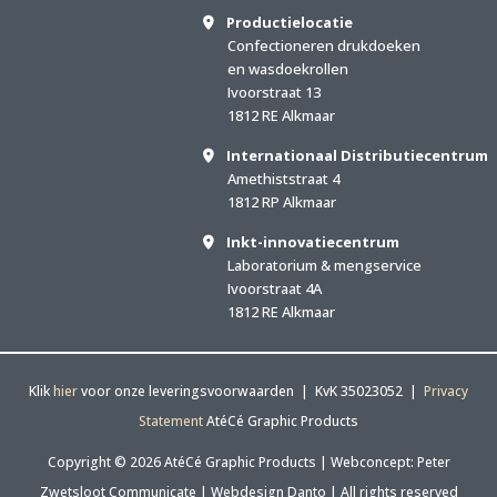
Productielocatie
Confectioneren drukdoeken
en wasdoekrollen
Ivoorstraat 13
1812 RE Alkmaar
Internationaal Distributiecentrum
Amethiststraat 4
1812 RP Alkmaar
Inkt-innovatiecentrum
Laboratorium & mengservice
Ivoorstraat 4A
1812 RE Alkmaar
Klik
hier
voor onze leveringsvoorwaarden | KvK 35023052 |
Privacy
Statement
AtéCé Graphic Products
Copyright © 2026 AtéCé Graphic Products |
Webconcept: Peter
Zwetsloot Communicate
|
Webdesign Danto
| All rights reserved