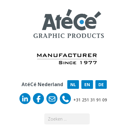
AtéCé Nederland
NL
EN
DE
+31 251 31 91 09
Zoeken