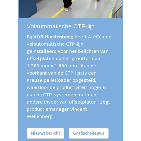
Volautomatische CTP-lijn
Bij
VOB Hardenberg
heeft AtéCé een
volautomatische CTP-lijn
geïnstalleerd voor het belichten van
offsetplaten op het grootformaat
1.260 mm x 1.650 mm. ‘Aan de
voorkant van de CTP-lijn is een
Krause palletloader opgesteld,
waardoor de productiviteit hoger is
dan bij CTP-systemen met een
andere invoer van offsetplaten’, zegt
productiemanager Vincent
Wellenberg.
Nieuwsbericht
GrafischNieuws