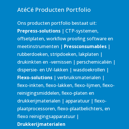
AtéCé Producten Portfolio
Ons producten portfolio bestaat uit:
Prepress-solutions
| CTP-systemen,
oﬀsetplaten, workﬂow prooﬁng software en
meetinstrumenten |
Pressconsumables
|
rubberdoeken, stripdoeken, lakplaten |
drukinkten en -vernissen | perschemicaliën |
dispersie- en UV-lakken | wasdoekrollen |
Flexo-solutions
| verbruiksmaterialen |
ﬂexo-inkten, ﬂexo-lakken, ﬂexo-lijmen, ﬂexo-
reinigingsmiddelen, ﬂexo-platen en
drukkerijmaterialen | apparatuur | ﬂexo-
plaatprocessoren, flexo-plaatbelichters, en
flexo reinigingsapparatuur |
Drukkerijmaterialen