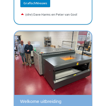
GrafischNieuws
(vlnr) Dave Harms en Peter van Gool
Welkome uitbreiding